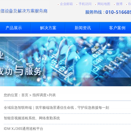
企业邮箱
手机访问
网站地图
微博
E
产品展示
解决方案
新闻资讯
客户案例
您的位置：
首页
>
指挥调度
>列表
全域应急智联终端｜筑牢极端场景通信生命线，守护应急救援每一刻
智能音视频巡检系统、网络查勤系统
IDM XJ365通用巡检平台