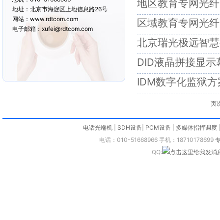
地区教育专网光纤
地址：北京市海淀区上地信息路26号
网站：www.rdtcom.com
区域教育专网光纤
电子邮箱：xufei@rdtcom.com
北京瑞光极远智慧
DID液晶拼接显
IDM数字化监狱方
页次
电话光端机
|
SDH设备
|
PCM设备
|
多媒体指挥调度
电话：010-51668966 手机：18710178699
QQ: