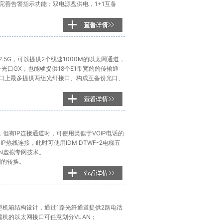
完善告警指示功能；双电源盘供电，1+1互备
2.5G，可以提供2个线速1000M的以太网通道，
个光口GX；也能够提供18个E1带宽的的传输通
输接口上最多提供两组光纤接口、构成互备份光口、
但有IP连接通道时，可使用类似于VOIP电话的
P热线连接，此时可使用IDM DTWF-2电梯五
PN虚拟专网技术。
输网的转换。
面型机箱结构设计，通过1路光纤通道提供2路电话
端机的以太网接口可任意划分VLAN；