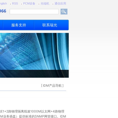
nglish
RSS
PCM设备
光端机
通信应用
服务支持
联系瑞光
[
IDM产品导航
]
组E1+2路物理隔离线速1000M以太网+4路物理
PCM业务插盘）提供标准的SNMP网管接口。IDM