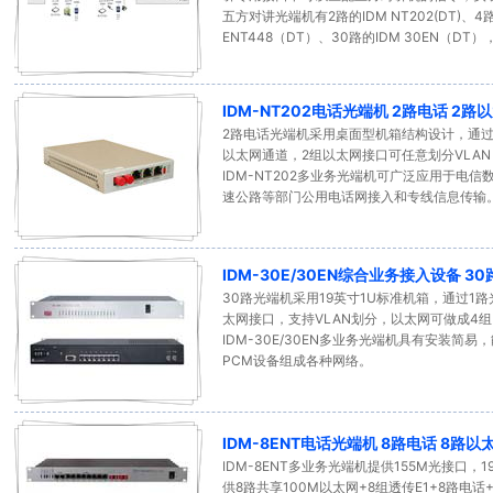
五方对讲光端机有2路的IDM NT202(DT)、4路
ENT448（DT）、30路的IDM 30EN（
IDM-NT202电话光端机 2路电话 2路
2路电话光端机采用桌面型机箱结构设计，通过1
以太网通道，2组以太网接口可任意划分VLAN
IDM-NT202多业务光端机可广泛应用于电
速公路等部门公用电话网接入和专线信息传输
IDM-30E/30EN综合业务接入设备 3
30路光端机采用19英寸1U标准机箱，通过1路
太网接口，支持VLAN划分，以太网可做成4组
IDM-30E/30EN多业务光端机具有安装简
PCM设备组成各种网络。
IDM-8ENT电话光端机 8路电话 8路以
IDM-8ENT多业务光端机提供155M光接口，1
供8路共享100M以太网+8组透传E1+8路电话+2