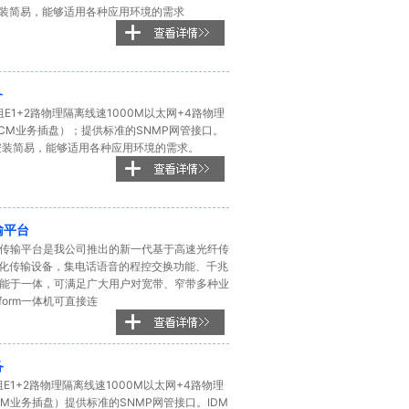
有安装简易，能够适用各种应用环境的需求
备
组E1+2路物理隔离线速1000M以太网+4路物理
的PCM业务插盘）；提供标准的SNMP网管接口。
具有安装简易，能够适用各种应用环境的需求。
传输平台
)光电一体化传输平台是我公司推出的新一代基于高速光纤传
体化传输设备，集电话语音的程控交换功能、千兆
功能于一体，可满足广大用户对宽带、窄带多种业
tform一体机可直接连
备
组E1+2路物理隔离线速1000M以太网+4路物理
PCM业务插盘）提供标准的SNMP网管接口。IDM