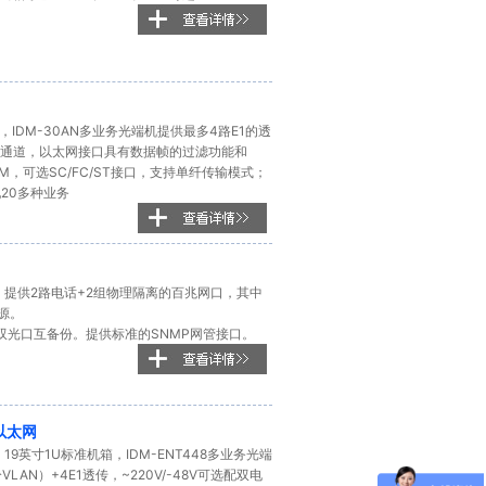
s，IDM-30AN多业务光端机提供最多4路E1的透
太网通道，以太网接口具有数据帧的过滤功能和
，可选SC/FC/ST接口，支持单纤传输模式；
20多种业务
接口，提供2路电话+2组物理隔离的百兆网口，其中
源。
，双光口互备份。提供标准的SNMP网管接口。
路以太网
，19英寸1U标准机箱，IDM-ENT448多业务光端
AN）+4E1透传，~220V/-48V可选配双电