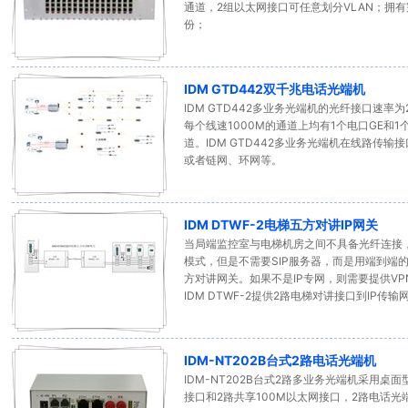
通道，2组以太网接口可任意划分VLAN；拥有
份；
IDM GTD442双千兆电话光端机
IDM GTD442多业务光端机的光纤接口速率为
每个线速1000M的通道上均有1个电口GE和1
道。IDM GTD442多业务光端机在线路传
或者链网、环网等。
IDM DTWF-2电梯五方对讲IP网关
当局端监控室与电梯机房之间不具备光纤连接，
模式，但是不需要SIP服务器，而是用端到端的I
方对讲网关。如果不是IP专网，则需要提供V
IDM DTWF-2提供2路电梯对讲接口到IP传
IDM-NT202B台式2路电话光端机
IDM-NT202B台式2路多业务光端机采用桌
接口和2路共享100M以太网接口，2路电话光