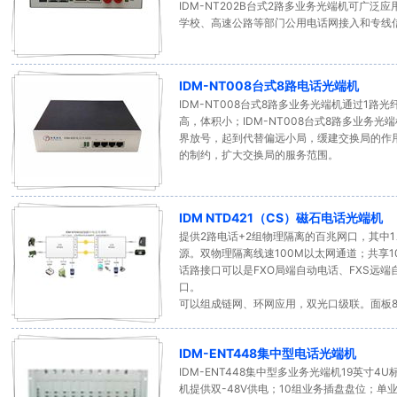
IDM-NT202B台式2路多业务光端机可广
学校、高速公路等部门公用电话网接入和专线
IDM-NT008台式8路电话光端机
IDM-NT008台式8路多业务光端机通过1路
高，体积小；IDM-NT008台式8路多业务
界放号，起到代替偏远小局，缓建交换局的作
的制约，扩大交换局的服务范围。
IDM NTD421（CS）磁石电话光端机
提供2路电话+2组物理隔离的百兆网口，其中1
源。双物理隔离线速100M以太网通道；共享1
话路接口可以是FXO局端自动电话、FXS远端自
口。
可以组成链网、环网应用，双光口级联。面板
IDM-ENT448集中型电话光端机
IDM-ENT448集中型多业务光端机19英寸4U
机提供双-48V供电；10组业务插盘盘位；单业