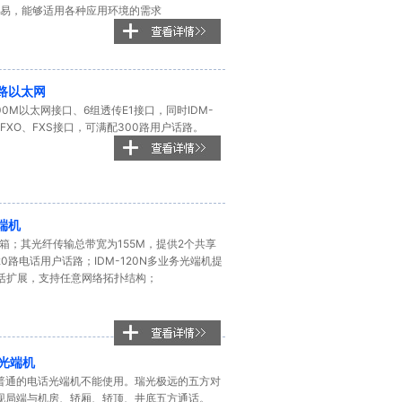
装简易，能够适用各种应用环境的需求
2路以太网
00M以太网接口、6组透传E1接口，同时IDM-
FXO、FXS接口，可满配300路用户话路。
光端机
准机箱；其光纤传输总带宽为155M，提供2个共享
20路电话用户话路；IDM-120N多业务光端机提
活扩展，支持任意网络拓扑结构；
话光端机
普通的电话光端机不能使用。瑞光极远的五方对
现局端与机房、轿厢、轿顶、井底五方通话。