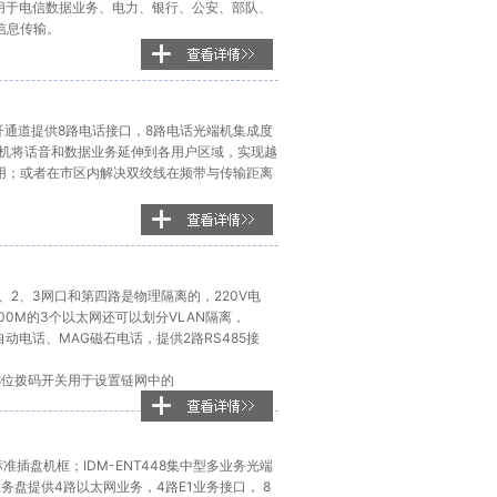
泛应用于电信数据业务、电力、银行、公安、部队、
信息传输。
光纤通道提供8路电话接口，8路电话光端机集成度
光端机将话音和数据业务延伸到各用户区域，实现越
用；或者在市区内解决双绞线在频带与传输距离
、2、3网口和第四路是物理隔离的，220V电
00M的3个以太网还可以划分VLAN隔离，
动电话、MAG磁石电话，提供2路RS485接
8位拨码开关用于设置链网中的
标准插盘机框；IDM-ENT448集中型多业务光端
务盘提供4路以太网业务，4路E1业务接口， 8