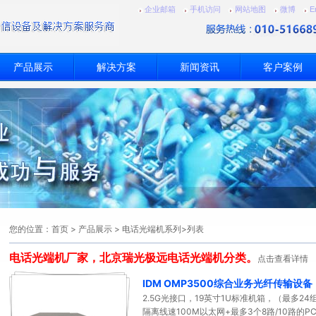
企业邮箱
手机访问
网站地图
微博
E
产品展示
解决方案
新闻资讯
客户案例
您的位置：
首页
>
产品展示
>
电话光端机系列
>列表
电话光端机厂家，北京瑞光极远电话光端机分类。
点击查看详情
IDM OMP3500综合业务光纤传输设备
2.5G光接口，19英寸1U标准机箱，（最多24
隔离线速100M以太网+最多3个8路/10路的