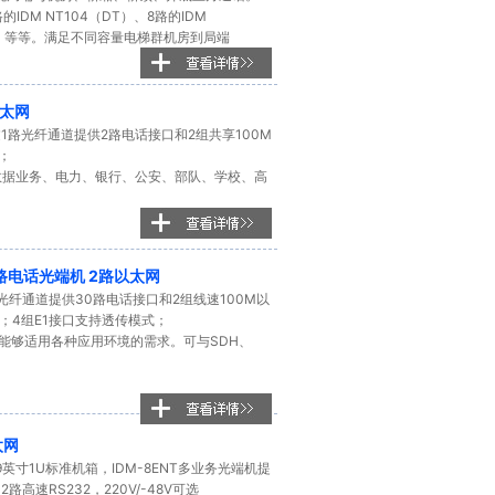
的IDM NT104（DT）、8路的IDM
DT），等等。满足不同容量电梯群机房到局端
以太网
路光纤通道提供2路电话接口和2组共享100M
；
信数据业务、电力、银行、公安、部队、学校、高
。
0路电话光端机 2路以太网
光纤通道提供30路电话接口和2组线速100M以
；4组E1接口支持透传模式；
易，能够适用各种应用环境的需求。可与SDH、
太网
9英寸1U标准机箱，IDM-8ENT多业务光端机提
路高速RS232，220V/-48V可选