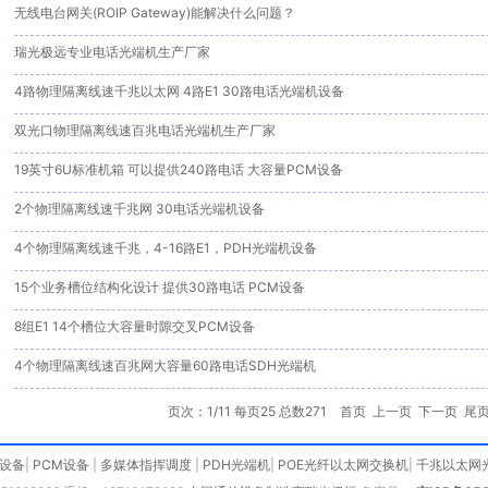
无线电台网关(ROIP Gateway)能解决什么问题？
瑞光极远专业电话光端机生产厂家
4路物理隔离线速千兆以太网 4路E1 30路电话光端机设备
双光口物理隔离线速百兆电话光端机生产厂家
19英寸6U标准机箱 可以提供240路电话 大容量PCM设备
2个物理隔离线速千兆网 30电话光端机设备
4个物理隔离线速千兆，4-16路E1，PDH光端机设备
15个业务槽位结构化设计 提供30路电话 PCM设备
8组E1 14个槽位大容量时隙交叉PCM设备
4个物理隔离线速百兆网大容量60路电话SDH光端机
页次：1/11 每页25 总数271 首页 上一页
下一页
尾
H设备
|
PCM设备
|
多媒体指挥调度
|
PDH光端机
|
POE光纤以太网交换机
|
千兆以太网