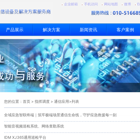
企业邮箱
手机访问
网站地图
微博
E
产品展示
解决方案
新闻资讯
客户案例
您的位置：
首页
>
指挥调度
>
通信应用
>列表
全域应急智联终端｜筑牢极端场景通信生命线，守护应急救援每一刻
智能音视频巡检系统、网络查勤系统
IDM XJ365通用巡检平台