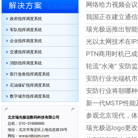
网络给力视频会议
我国正在建立通信
政府指挥调度系统
瑞光极远推出智能
军队指挥调度系统
光以太网技术在I
企业指挥调度系统
交通指挥调度系统
PTN商用时机已
消防指挥调度系统
轮流“水淹” 安防
医疗急救指挥调度系统
安防行业光端机市
石油煤矿指挥调度系统
安防行业将朝哪种
数字城市指挥调度系统
新一代MSTP性
参观北京现代，体
北京瑞光极远数码科技有限公司
总机：010-51668966
瑞光极远logo更
地址：北京市海淀区上地信息路26号
网站：www.rdtcom.com