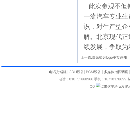
此次参观不但使
一流汽车专业生
识，对生产型企
解。北京现代正
续发展，争取为
上一篇:
瑞光极远logo更改通知
电话光端机
|
SDH设备
|
PCM设备
|
多媒体指挥调度
电话：010-51668966 手机：18710178699
QQ: