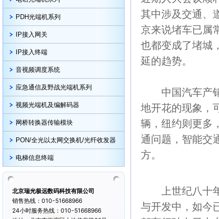
其中涉及交通、
PDH光端机系列
京来说堵车已属
IP接入网关
也都变成了堵城
IP接入终端
延的趋势。
音视频调度系统
应急通信及野战光端机系列
中国汽车产销量
视频光端机及编解码器
地开花的现象，
辆，纽约则更多
网桥转换器传输模块
通问题，智能交通
PON/全光以太网交换机/光纤收发器
方。
电梯信息终端
上世纪八十年代
北京瑞光极远数码科技有限公司
销售热线：010-51668966
与开发中，如今
24小时服务热线：010-51668966