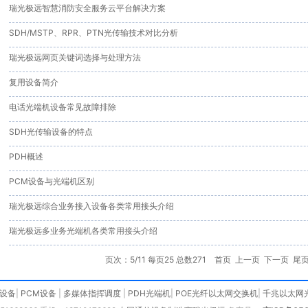
瑞光极远智慧消防安全服务云平台解决方案
SDH/MSTP、RPR、PTN光传输技术对比分析
瑞光极远网页关键词选择与处理方法
复用设备简介
电话光端机设备常见故障排除
SDH光传输设备的特点
PDH概述
PCM设备与光端机区别
瑞光极远综合业务接入设备各类常用接头介绍
瑞光极远多业务光端机各类常用接头介绍
页次：5/11 每页25 总数271
首页
上一页
下一页
尾
H设备
|
PCM设备
|
多媒体指挥调度
|
PDH光端机
|
POE光纤以太网交换机
|
千兆以太网