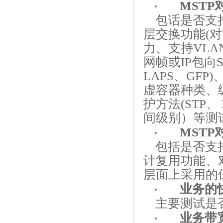
MSTP
·
包话是否支
层交换功能
(
对
力、支持
VLA
网帧或
IP
包向
LAPS
、
GFP)
虚容器种类、
护方法
(STP
、
间级别）等测
MSTP
·
包括是否支
计复用功能、
层面上采用的
业务的
·
主要测试是
业务带
·