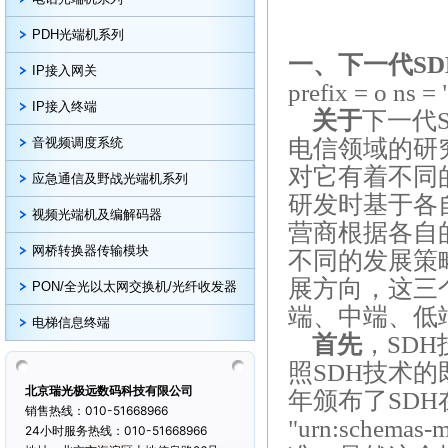
PDH光端机系列
一、下一代
SD
IP接入网关
prefix = o ns =
IP接入终端
关于
下一代
音视频调度系统
电信领域的研
对它有着不同
应急通信及野战光端机系列
研发时基于各
视频光端机及编解码器
营商根据各自
网桥转换器传输模块
不同的发展策
展方向，这三
PON/全光以太网交换机/光纤收发器
端、中端、低
电梯信息终端
首先
，
SDH
照
SDH
技术的
北京瑞光极远数码科技有限公司
年颁布了
SDH
销售热线：010-51668966
"urn:schemas-mi
24小时服务热线：010-51668966