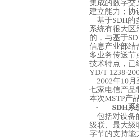
集成的数字交
建立能力；协
基于
SDH
的
系统有很大区
的，与基于
SD
信息产业部结
多业务传送节
技术特点，已
YD/T 1238-20
2002
年
10
月
七家电信产品
本次
MSTP
产
SDH
系
·
包括对设备
级联、最大级
字节的支持能