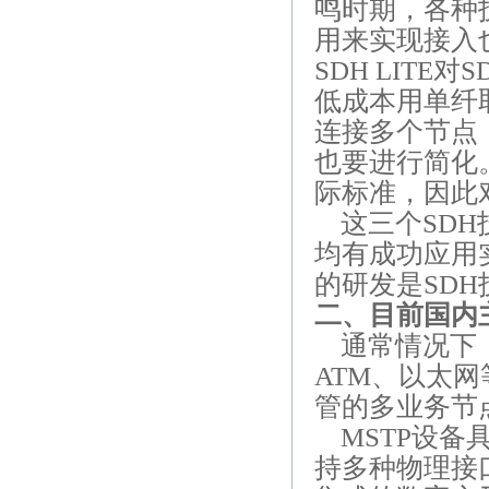
鸣时期，各种
用来实现接入
SDH LITE
对
S
低成本用单纤
连接多个节点
也要进行简化
际标准，因此
这三个
SDH
均有成功应用
的研发是
SDH
二、目前国内
通常情况下
ATM
、以太网
管的多业务节
MSTP
设备
持多种物理接