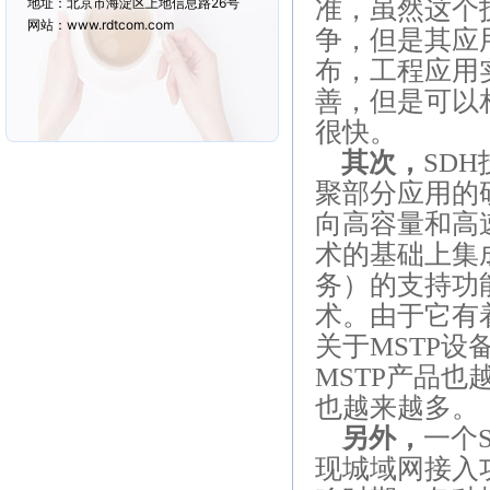
地址：北京市海淀区上地信息路26号
准，虽然这个
网站：www.rdtcom.com
争，但是其应
布，工程应用
善，但是可以
很快。
其次，
SDH
聚部分应用的
向高容量和高
术的基础上集
务）的支持功
术。由于它有
关于
MSTP
设
MSTP
产品也
也越来越多。
另外，
一个
现城域网接入