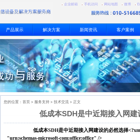
企业邮箱
手机访问
网站地图
微博
E
产品展示
解决方案
新闻资讯
客户案例
您的位置：
首页
>
服务支持
>
技术交流
> 正文
低成本SDH是中近期接入网建
低成本
SDH
是中近期接入网建设的必然选择
<?xml
"urn:schemas-microsoft-com:office:office" />