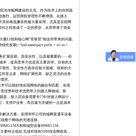
层光传输网建设的主流，作为技术上的自然延
趋激烈，运营商投资理性不断增强。在接入
于其价格低廉依然被大量采用，尤其是在固网
PDH
之间形成了一定的壁垒，从而带来了很多
大量
E1
线和核心网
“
背靠背
”
相连所带来的问题
;
持续性发展
(<?xml:namespace prefix = st1 ns =
务扩展容易、高安全性，以及最重要的
——
价
成本，提高竞争力也是其主要诉求。目前的主
可靠性、安全性方面存在较大困难。现有的大
监控盲点多，网络扩展性差，缺乏灵活的业务
些需求。
技术可以很好地实现网络的融合和匹配，实现
带宽优势和技术优势带入到接入网领域。那
因是，接入层设备需要专门针对接入网设计，
配，支持
IP
业务，而且最为关键的一点是成本
车解决方案，采用华环公司的城网直通车设备
实现整个网络的无缝连接。
H9MO-LMX
和终端型设备
H9MO-LM
、
其主要特点包括
:
无须对现有
SDH
传送网改造，