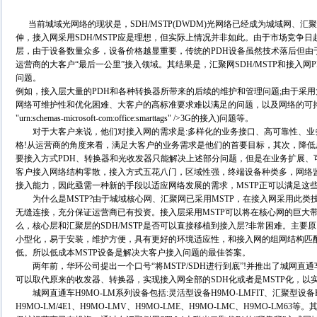
当前城域光网络的现状是，
SDH/MSTP(DWDM)
光网络已经成为城域网、汇聚
伸，接入网采用
SDH/MSTP
应是理想，但实际上情况并非如此。由于市场竞争日
层，由于设备数量众多，设备价格越显重要，传统的
PDH
设备虽然技术落后但由
运营商的大客户
“
最后一公里
”
接入领域。其结果是，汇聚网
SDH/MSTP
和接入网
问题。
例如，接入层大量的
PDH
和各种转换器所带来的后续的维护和管理问题
;
由于采用
网络可维护性和优化困难、大客户的高标准要求难以满足的问题，以及网络的可
"urn:schemas-microsoft-com:office:smarttags" />
3G
的接入
)
问题等。
对于大客户来说，他们对接入网的需求是
:
多样化的业务接口、高可靠性、业
格
!
从运营商的角度来看，满足大客户的业务需求是他们的首要目标，其次，降低
要接入方式
PDH
、转换器和光收发器只能解决上述部分问题，但是在业务扩展、
客户接入网络结构零散，接入方式五花八门，区域性强，终端设备种类多，网络
接入能力，因此亟需一种新的手段以适应网络发展的需求，
MSTP
正可以满足这
为什么是
MSTP?
由于城域核心网、汇聚网已采用
MSTP
，在接入网采用此类
无缝连接，充分保证运营商已有投资。接入层采用
MSTP
可以将在核心网的巨大
么，核心层和汇聚层的
SDH/MSTP
是否可以直接移植到接入层
?
非常困难。主要原
小型化，易于安装，维护方便，具有更好的环境适应性，和接入网的组网结构匹
低。所以低成本
MSTP
设备是解决大客户接入问题的最佳答案。
两年前，华环公司提出一个口号
“
将
MSTP/SDH
进行到底
”!
并推出了城网直通
可以取代原来的收发器、转换器，实现接入网全部的
SDH
化或者是
MSTP
化，以
城网直通车
H9MO-LM
系列设备包括
:
灵活型设备
H9MO-LMFIT
、汇聚型设备
H9MO-LM/4E1
、
H9MO-LMV
、
H9MO-LME
、
H9MO-LMC
、
H9MO-LM63
等。