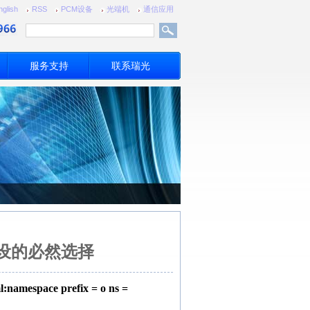
nglish
RSS
PCM设备
光端机
通信应用
服务支持
联系瑞光
设的必然选择
:namespace prefix = o ns =