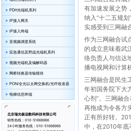
有加速发展之势
PDH光端机系列
纳入“十二五规
IP接入网关
实感受到三网融
IP接入终端
作为三网融合试
音视频调度系统
的成立意味着武
应急通信及野战光端机系列
络负责人与信达
视频光端机及编解码器
播电视网和计算
网桥转换器传输模块
三网融合是民生
PON/全光以太网交换机/光纤收发器
年初国务院下大
电梯信息终端
心剂”。三网融
再拖成为令各方
北京瑞光极远数码科技有限公司
正有所好转。20
销售热线：010-51668966
中，在2010年
24小时服务热线：010-51668966