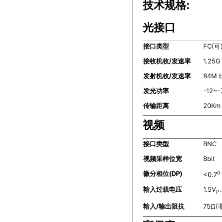
技术规格:
光接口
接口类型
FC(
接收机收
/
发速率
1.25G
发射机收
/
发速率
84M b
发光功率
-12~-
传输距离
20K
视频
接口类型
BNC
视频采样位宽
8bit
微分相位
(DP)
o
<0.7
输入过载电压
1.5V
P
输入
/
输出阻抗
75Ω(