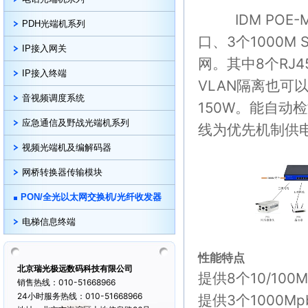
IDM POE-M
PDH光端机系列
口、3个1000
IP接入网关
网。其中8个RJ45
IP接入终端
VLAN隔离也可
音视频调度系统
150W。能自动检
应急通信及野战光端机系列
线为优先机制供
视频光端机及编解码器
网桥转换器传输模块
PON/全光以太网交换机/光纤收发器
电梯信息终端
性能特点
北京瑞光极远数码科技有限公司
提供8个10/10
销售热线：010-51668966
24小时服务热线：010-51668966
提供3个1000