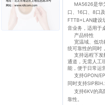
地址：北京市海淀区上地信息路26号
MA5626
是华
网站：www.rdtcom.com
口、
16
口、
8
口
FTTB+LAN
建设
音业务，适用于
产品特性
宽温域、低功
统可靠性的同时
支持远程下发
通道，无需人工
能，便于日常运
支持
GPON/E
同时支持
SIP
和
H.
支持
6KV
的高
靠性。