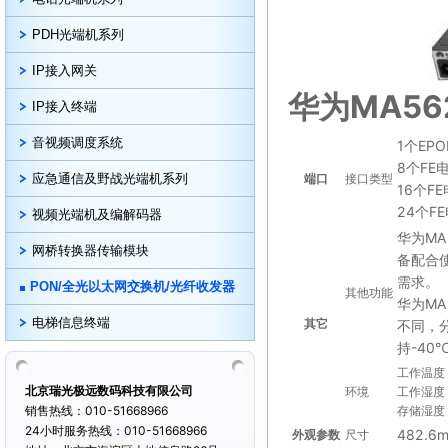
PDH光端机系列
IP接入网关
华为MA56
IP接入终端
音视频调度系统
1个
EP
8个FE
应急通信及野战光端机系列
端口
接口类型
16个F
24个F
视频光端机及编解码器
华为
M
网桥转换器传输模块
备配合使
需求。
PON/全光以太网交换机/光纤收发器
其他功能
华为M
电梯信息终端
其它
不同，分
持-40
工作温度
北京瑞光极远数码科技有限公司
环境
工作湿度
销售热线：010-51668966
存储湿度
24小时服务热线：010-51668966
482.6
外观参数
尺寸