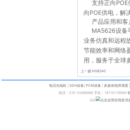
支持正向
POE
向
POE
供电，解
产品应用和客
MA5626
设备
业务仿真和远程
节能效率和网络
用，服务于全球
上一篇:
HG8240
电话光端机
|
SDH设备
|
PCM设备
|
多媒体指挥调度
电话：010-51668966 手机：18710178699
QQ: