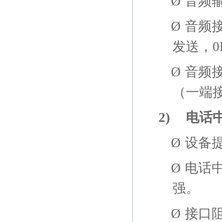
Ø
音频
Ø
音频
发送，
0
Ø
音频
（一端
2)
电话
Ø
设备
Ø
电话
强。
Ø
接口