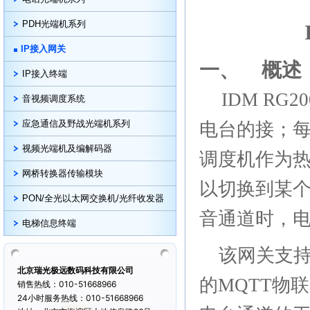
PDH光端机系列
IP接入网关
一、
概述
IP接入终端
IDM RG20
音视频调度系统
应急通信及野战光端机系列
电台的接；
视频光端机及编解码器
调度机
作为
网桥转换器传输模块
以切换到某
PON/全光以太网交换机/光纤收发器
音通道时，
电梯信息终端
该网关支
北京瑞光极远数码科技有限公司
的
MQTT
物联
销售热线：010-51668966
24小时服务热线：010-51668966