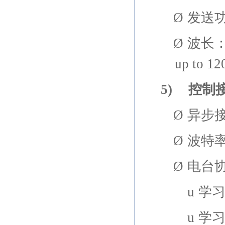
Ø
发送
Ø
波长
up to 1
5)
控制
Ø
异步
Ø
波特
Ø
电台
u
学
u
学