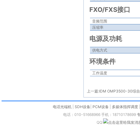
FXO/FXS
接口
音频范围
压缩率
电源及功耗
供电方式
环境条件
工作温度
上一篇:
IDM OMP3500-3
电话光端机
|
SDH设备
|
PCM设备
|
多媒体指挥调度
电话：010-51668966 手机：18710178699
QQ: