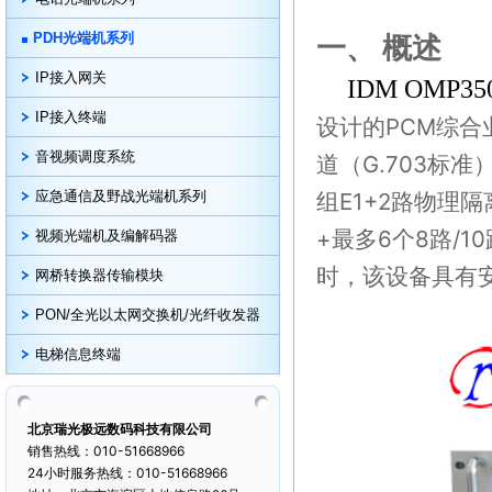
PDH光端机系列
一、
概述
IP接入网关
IDM OMP35
IP接入终端
设计的PCM综
音视频调度系统
道（G.703标准
应急通信及野战光端机系列
组E1+2路物理隔
+最多6个8路/
视频光端机及编解码器
时，该设备具有
网桥转换器传输模块
PON/全光以太网交换机/光纤收发器
电梯信息终端
北京瑞光极远数码科技有限公司
销售热线：010-51668966
24小时服务热线：010-51668966