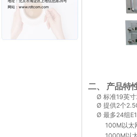
地址：北京市海淀区上地信息路26号
网站：www.rdtcom.com
二、
产品特
Ø
标准
19
英寸
Ø
提供
2
个
2.5
Ø
最多24组E
100M以太
1000M
以