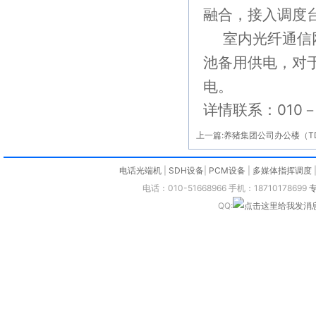
融合，接入
调度
室内光纤通信
池备用供电，对
电。
详情联系：010－5
上一篇:
养猪集团公司办公楼（T
电话光端机
|
SDH设备
|
PCM设备
|
多媒体指挥调度
电话：010-51668966 手机：18710178699
QQ: