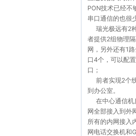
PON
技术已经不
串口通信的也很
瑞光极远有
2
者提供
2
组物理隔
网，另外还有
1
路
口
4
个，可以配置
口；
前者实现
2
个
到办公室。
在中心通信机
网全部接入到外
所有的内网接入
网电话交换机和