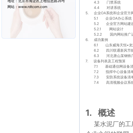
地址：北京市海淀区上地信息路26号
4.3
门禁系统
网站：www.rdtcom.com
4.4
对讲系统
5.
企业
OA
系统和企业官方
5.1
企业
OA
办公系统
5.2
企业官方网站建
5.2.1
网站设计
5.2.2
国内网站推广
6.
成功案例
6.1
山东威海天恒
•
龙
6.2
四川联通新风节
6.3
河北唐山某钢铁
7.
设备列表及工程预算
7.1
基础通信网设备
7.2
指挥中心设备清
7.3
安防系统设备清
7.4
高清视频会议系
1.
概述
某水泥厂的工