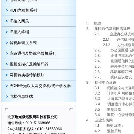
PDH光端机系列
IP接入网关
1.
概述
2.
集团通信基础网络建设
IP接入终端
2.1
、
企业办公楼光
2.1.1
、
通信机房
音视频调度系统
2.1.2
、
办公楼楼
2.2
、
办公园区通信
应急通信及野战光端机系列
2.3
、
企业与本地通
2.4
、
集团通信网的
视频光端机及编解码器
2.5
、
驻外单位的内
2.6
、
移动车辆联网
网桥转换器传输模块
2.7
、
视频会议建设
3.
指挥中心建设
PON/全光以太网交换机/光纤收发器
3.1
视频监控与大屏
3.2
计算机和网络摄
电梯信息终端
3.3
大屏幕功能显示
3.4
调度指挥
中心操
3.5
调度终端
3.6
调度中心设计原
北京瑞光极远数码科技有限公司
4.
企业安防网
销售热线：010-51668966
4.1
防盗系统：
24小时服务热线：010-51668966
4.2
监控系统