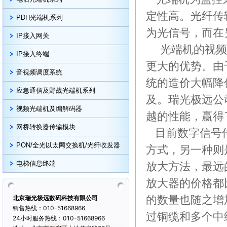
定性高。光纤传
PDH光端机系列
为光信号，而在
IP接入网关
光端机的视频
IP接入终端
更大的优势。由
音视频调度系统
统的造价大幅降
应急通信及野战光端机系列
及。瑞光极远公
视频光端机及编解码器
越的性能，赢得
网桥转换器传输模块
目前数字信号传
PON/全光以太网交换机/光纤收发器
方式，另一种则
放大方法，最远
电梯信息终端
放大器的价格都
的数量也随之增
北京瑞光极远数码科技有限公司
销售热线：010-51668966
过铜缆和多个中
24小时服务热线：010-51668966