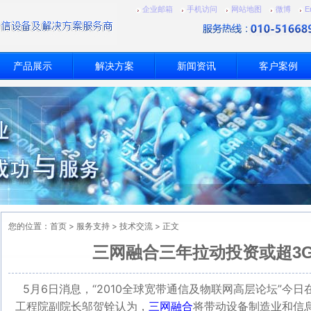
企业邮箱
手机访问
网站地图
微博
E
产品展示
解决方案
新闻资讯
客户案例
您的位置：
首页
>
服务支持
>
技术交流
> 正文
三网融合三年拉动投资或超3G
5月6日消息，“2010全球宽带通信及物联网高层论坛”今
工程院副院长邬贺铨认为，
三网融合
将带动设备制造业和信