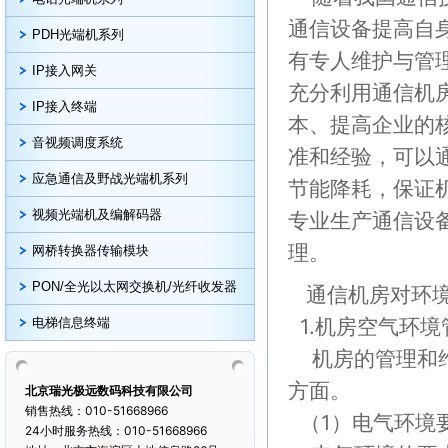
通信设备提高自
PDH光端机系列
有专人维护与管
IP接入网关
充分利用通信机
IP接入终端
本、提高企业的
音视频调度系统
准和经验，可以
应急通信及野战光端机系列
节能降耗，保证
视频光端机及编解码器
专业生产通信设
理。
网桥转换器传输模块
PON/全光以太网交换机/光纤收发器
通信机房对环境
1.机房空气环境
电梯信息终端
机房的管理和维
方面。
北京瑞光极远数码科技有限公司
销售热线：010-51668966
（1）电气环境
24小时服务热线：010-51668966