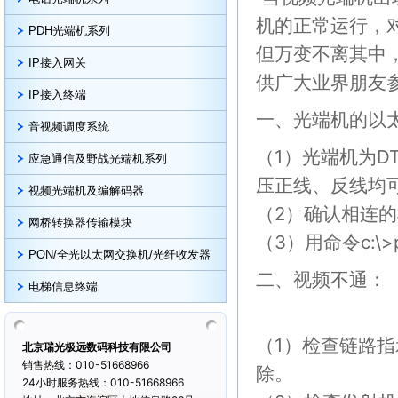
机的正常运行，
PDH光端机系列
但万变不离其中
IP接入网关
供广大业界朋友
IP接入终端
一、光端机的以
音视频调度系统
（1）光端机为D
应急通信及野战光端机系列
压正线、反线均
视频光端机及编解码器
（2）确认相连的
网桥转换器传输模块
（3）用命令c:\>p
PON/全光以太网交换机/光纤收发器
二、视频不通：
电梯信息终端
（1）检查链路指
北京瑞光极远数码科技有限公司
销售热线：010-51668966
除。
24小时服务热线：010-51668966