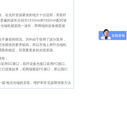
发，在光纤资源紧张的地方十分适用；而双纤
遍的波长分别为1310nm和1550nm配对使
双纤光端机都是统一波长，即两端的设备都是使
在不兼容的情况。另外由于使用了波分复用，
对光模块的要求较高，所以市场上单纤光端机
成熟和稳定，但需要更多的光缆资源。
离有：
设备光接口采用SC接口，双纤设备光接口采用FC接口。
将它们连接起来，若两端都是FC接口，那么我们
一篇:
电话光端机安装、维护和常见故障排除方法