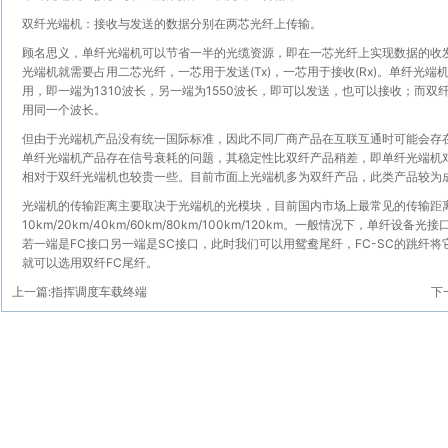
双纤光端机：接收与发送的数据分别在两芯光纤上传输。
顾名思义，单纤光端机可以节省一半的光缆资源，即在一芯光纤上实现数据的收
光端机就需要占用二芯光纤，一芯用于发送(Tx)，一芯用于接收(Rx)。单纤光端机普
用，即一端为1310波长，另一端为1550波长，即可以发送，也可以接收；而
用同一个波长。
但由于光端机产品没有统一国际标准，因此不同厂商产品在互联互通时可能会存
单纤光端机产品存在信号衰耗的问题，其稳定性比双纤产品稍差，即单纤光端机
相对于双纤光端机也较贵一些。目前市面上光端机多为双纤产品，此类产品较为
光端机的传输距离主要取决于光端机的光模块，目前国内市场上最常见的传输距
10km/20km/40km/60km/80km/100km/120km。一般情况下，单纤
若一端是FC接口另一端是SC接口，此时我们可以用鸳鸯尾纤，FC-SC的跳纤
就可以选用双纤FC尾纤。
上一篇:
指挥调度车载终端
下