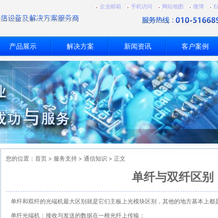
企业邮箱
手机访问
网站地图
微博
E
产品展示
解决方案
新闻资讯
客户案例
您的位置：
首页
>
服务支持
>
通信知识
> 正文
单纤与双纤区别
单纤和双纤的光端机最大区别就是它们主板上光模块区别，其他的地方基本上都
单纤光端机：接收与发送的数据在一根光纤上传输；