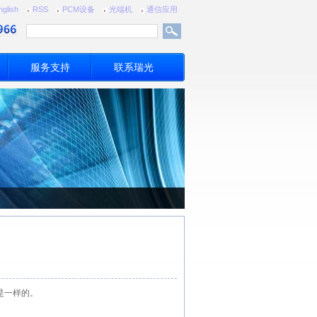
nglish
RSS
PCM设备
光端机
通信应用
服务支持
联系瑞光
是一样的。