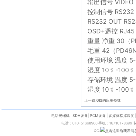
输出信号 VIDEO B
控制信号 RS232 I
RS232 OUT RS2
OSD+遥控 RJ45
重量 净重 30（P
毛重 42（PD46
使用环境 温度 5-
湿度 10﹪-100﹪
存储环境 温度 5-
湿度 10﹪-100﹪
上一篇:
GIS的应用领域
电话光端机
|
SDH设备
|
PCM设备
|
多媒体指挥调度
电话：010-51668966 手机：18710178699
QQ: