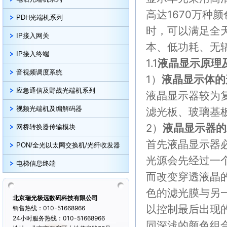
高达1670万种
PDH光端机系列
时，可以满足全
IP接入网关
本、低功耗、无
IP接入终端
1.1
液晶显示原理
音视频调度系统
1）
液晶显示体的
应急通信及野战光端机系列
液晶显示器较为
视频光端机及编解码器
滤光板、玻璃基
2）
液晶显示器的
网桥转换器传输模块
首先液晶显示器
PON/全光以太网交换机/光纤收发器
光源会先经过一
电梯信息终端
而改变穿透液晶
色的滤光膜与另
北京瑞光极远数码科技有限公司
以控制最后出现
销售热线：010-51668966
24小时服务热线：010-51668966
同深浅的颜色组