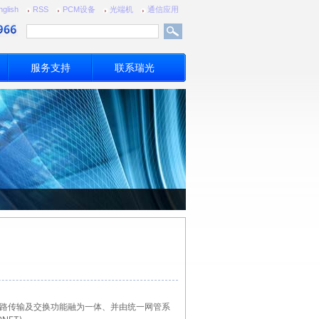
nglish
RSS
PCM设备
光端机
通信应用
服务支持
联系瑞光
将复接、线路传输及交换功能融为一体、并由统一网管系