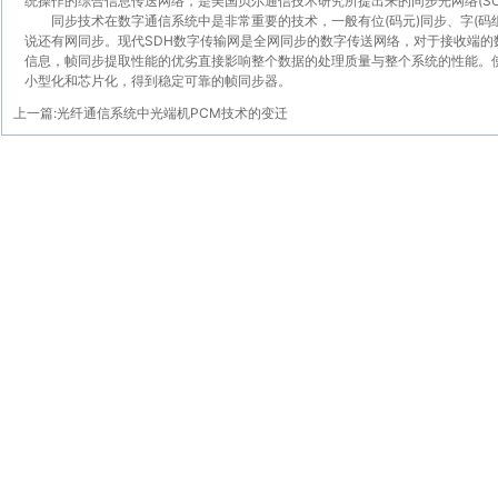
统操作的综合信息传送网络，是美国贝尔通信技术研究所提出来的同步光网络(SON
同步技术在数字通信系统中是非常重要的技术，一般有位(码元)同步、字(码
说还有网同步。现代SDH数字传输网是全网同步的数字传送网络，对于接收端的
信息，帧同步提取性能的优劣直接影响整个数据的处理质量与整个系统的性能。使
小型化和芯片化，得到稳定可靠的帧同步器。
上一篇:
光纤通信系统中光端机PCM技术的变迁