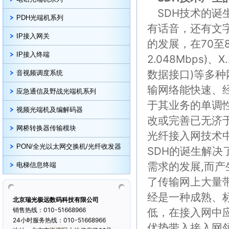
SDH技术的
PDH光端机系列
有话音，还有文
IP接入网关
的发展，在70至8
IP接入终端
2.048Mbps)
数据接口)等多
音视频调度系统
输网络能快速、
应急通信及野战光端机系列
于其业务的单调
视频光端机及编解码器
改或完善已无济
网桥转换器传输模块
光纤接入网技术
PON/全光以太网交换机/光纤收发器
SDH的诞生解
需求的发展,而产
电梯信息终端
了传输网上大量带
经是一种成熟、
北京瑞光极远数码科技有限公司
销售热线：010-51668966
低，在接入网中
24小时服务热线：010-51668966
优势带入接入网