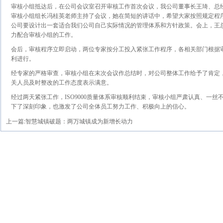
审核小组抵达后，在公司会议室召开审核工作首次会议，我公司董事长王琦、总
审核小组组长冯桂英老师主持了会议，她在简短的讲话中，希望大家按照规定程
公司要设计出一套适合我们公司自己实际情况的管理体系和方针政策。会上，王
力配合审核小组的工作。
会后，审核程序立即启动，两位专家按分工投入紧张工作程序，各相关部门根据
利进行。
经专家的严格审查，审核小组在末次会议作总结时，对公司整体工作给予了肯定
关人员及时整改的工作态度表示满意。
经过两天紧张工作，ISO9000质量体系审核顺利结束，审核小组严肃认真、一
下了深刻印象，也激发了公司全体员工努力工作、积极向上的信心。
上一篇:
智慧城镇破题：两万城镇成为新增长动力