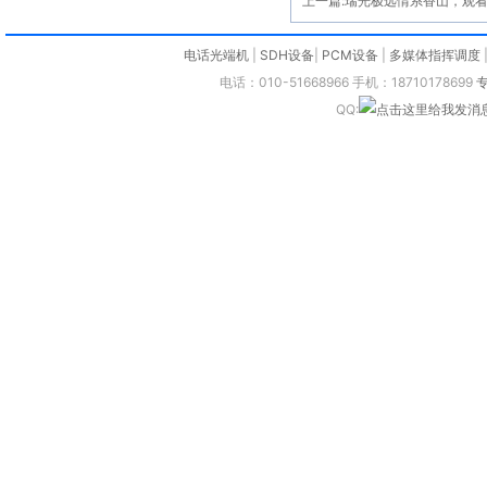
上一篇:
瑞光极远情系香山，观
电话光端机
|
SDH设备
|
PCM设备
|
多媒体指挥调度
电话：010-51668966 手机：18710178699
QQ: