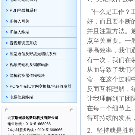
“什么是工作？
PDH光端机系列
好，而且要不断
IP接入网关
并且注重方法。
IP接入终端
点至关重要。一
音视频调度系统
提高效率，我们
应急通信及野战光端机系列
有一次，我们在
视频光端机及编解码器
从而导致了我们
网桥转换器传输模块
盒。在这个过程
PON/全光以太网交换机/光纤收发器
反而互相理解，
让我理解到了团
电梯信息终端
在每一个细节上
得可持续的发展
北京瑞光极远数码科技有限公司
销售热线：010-51668966
2、坚持就是胜利
24小时服务热线：010-51668966