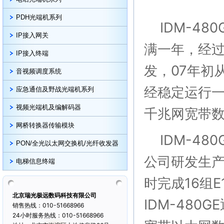
PDH光端机系列
IDM-48
IP接入网关
满一年，经
IP接入终端
发，07年初
音视频调度系统
经稳定运行一
应急通信及野战光端机系列
视频光端机及编解码器
千兆网宽带
网桥转换器传输模块
IDM-48
PON/全光以太网交换机/光纤收发器
公司研发生产
电梯信息终端
时完成16组
北京瑞光极远数码科技有限公司
IDM-48
销售热线：010-51668966
24小时服务热线：010-51668966