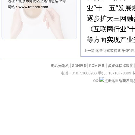
地址：北京市海淀区上地信息路26号
业“十二五”发
网站：www.rdtcom.com
逐步扩大三网融
《互联网行业“
等方面实现产业
上一篇:
运营商宽带提速 争夺“最
电话光端机
|
SDH设备
|
PCM设备
|
多媒体指挥调度
电话：010-51668966 手机：18710178699
QQ: