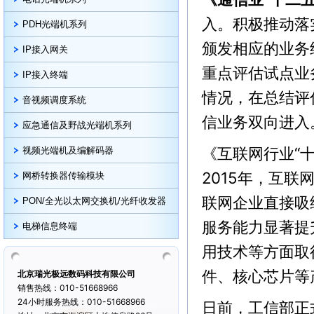
入。积极推动落
PDH光端机系列
颁发相应的业务
IP接入网关
重点评估试点业
IP接入终端
情况，在总结评
音视频调度系统
信业务双向进入
应急通信及野战光端机系列
《互联网行业“
视频光端机及编解码器
2015年，互联
网桥转换器传输模块
联网企业直接吸
PON/全光以太网交换机/光纤收发器
服务能力显著提
电梯信息终端
用技术等方面取
件、核心芯片等
北京瑞光极远数码科技有限公司
销售热线：010-51668966
24小时服务热线：010-51668966
日前，工信部正