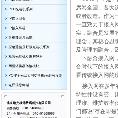
席卷全国，各大
PDH光端机系列
或者改造。作为
IP接入网关
一直致力于接入
IP接入终端
实，融合是发展
音视频调度系统
理念，其核心思
应急通信及野战光端机系列
及管理的融合，
视频光端机及编解码器
一下融合接入网
合时代下的接入
网桥转换器传输模块
看传统接入网的
PON/全光以太网交换机/光纤收发器
接入网在多年
电梯信息终端
特性并没有变，
理难、维护效率
北京瑞光极远数码科技有限公司
销售热线：010-51668966
们都说“存在即
24小时服务热线：010-51668966