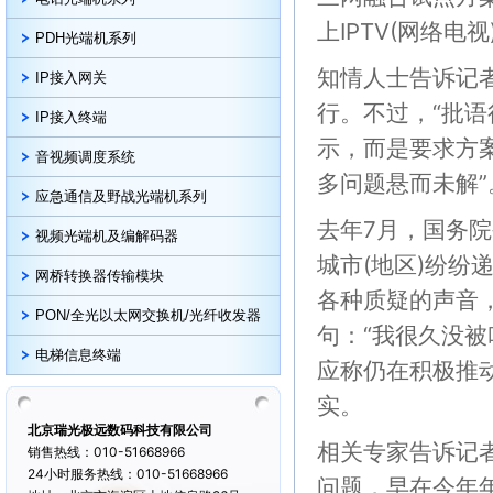
上IPTV(网络电视
PDH光端机系列
知情人士告诉记
IP接入网关
行。不过，“批
IP接入终端
示，而是要求方案
音视频调度系统
多问题悬而未解”
应急通信及野战光端机系列
去年7月，国务院
视频光端机及编解码器
城市(地区)纷
网桥转换器传输模块
各种质疑的声音，
PON/全光以太网交换机/光纤收发器
句：“我很久没
电梯信息终端
应称仍在积极推
实。
北京瑞光极远数码科技有限公司
相关专家告诉记
销售热线：010-51668966
24小时服务热线：010-51668966
问题，早在今年