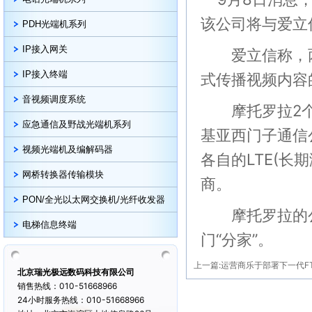
该公司将与爱立
PDH光端机系列
IP接入网关
爱立信称，两
IP接入终端
式传播视频内容
音视频调度系统
摩托罗拉2个
应急通信及野战光端机系列
基亚西门子通信
视频光端机及编解码器
各自的LTE(长
网桥转换器传输模块
商。
PON/全光以太网交换机/光纤收发器
摩托罗拉的公
电梯信息终端
门“分家”。
上一篇:
运营商乐于部署下一代F
北京瑞光极远数码科技有限公司
销售热线：010-51668966
24小时服务热线：010-51668966