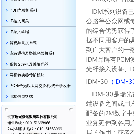
IDM系列设备
PDH光端机系列
公路等公众网或
IP接入网关
的综合优势获得
IP接入终端
据不同用客户的
音视频调度系统
到广大客户的一
应急通信及野战光端机系列
IDM品牌有PC
视频光端机及编解码器
光纤接入设备、D
网桥转换器传输模块
IDM-30
（IDM-
PON/全光以太网交换机/光纤收发器
IDM-30是瑞
电梯信息终端
端设备之间或用
配备的2M数字中
北京瑞光极远数码科技有限公司
业务延伸到各用
销售热线：010-51668966
24小时服务热线：010-51668966
局的作用；或者