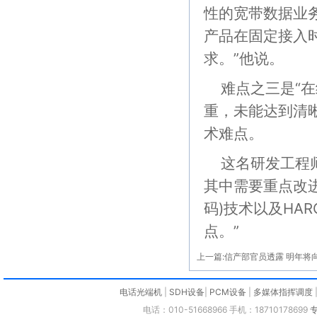
性的宽带数据业务
产品在固定接入
求。”他说。
难点之三是“在
重，未能达到清
术难点。
这名研发工程
其中需要重点改进
码)技术以及HAR
点。”
上一篇:
信产部官员透露 明年将向
电话光端机
|
SDH设备
|
PCM设备
|
多媒体指挥调度
电话：010-51668966 手机：18710178699