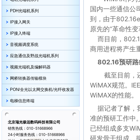
国内一些通信公司
PDH光端机系列
到，由于802.
IP接入网关
原先的“革命性变革
IP接入终端
而目前，802
音视频调度系统
商用进程将产生
应急通信及野战光端机系列
802.16预研
视频光端机及编解码器
截至目前，还没
网桥转换器传输模块
WiMAX规范。I
PON/全光以太网交换机/光纤收发器
WiMAX的性能。
电梯信息终端
据记者了解，我
准的预研工作中。
北京瑞光极远数码科技有限公司
已经组成多支Wi
销售热线：010-51668966
24小时服务热线：010-51668966
研发骨干组成。