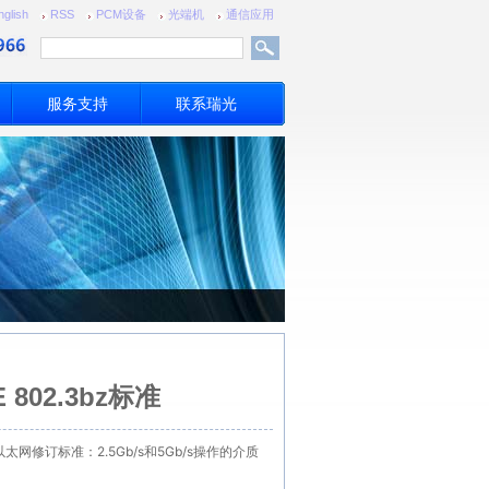
nglish
RSS
PCM设备
光端机
通信应用
服务支持
联系瑞光
 802.3bz标准
“以太网修订标准：2.5Gb/s和5Gb/s操作的介质